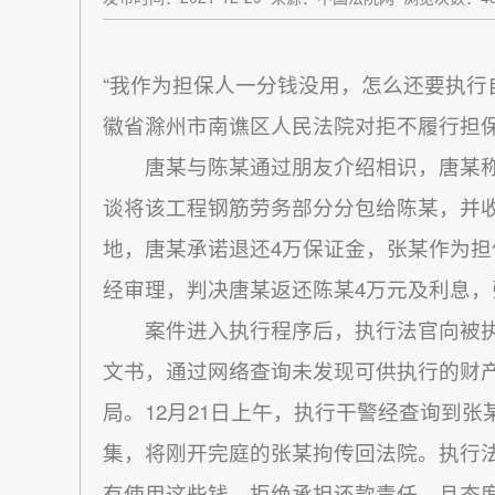
“我作为担保人一分钱没用，怎么还要执行自己
徽省滁州市南谯区人民法院对拒不履行担
唐某与陈某通过朋友介绍相识，唐某称自
谈将该工程钢筋劳务部分分包给陈某，并
地，唐某承诺退还4万保证金，张某作为
经审理，判决唐某返还陈某4万元及利息
案件进入执行程序后，执行法官向被执
文书，通过网络查询未发现可供执行的财
局。12月21日上午，执行干警经查询到
集，将刚开完庭的张某拘传回法院。执行
有使用这些钱，拒绝承担还款责任，且态