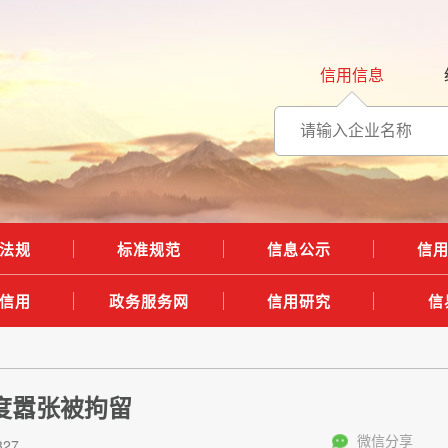
信用信息
法规
标准规范
信息公示
信
信用
政务服务网
信用研究
信
度嚣张被拘留
微信分享
27