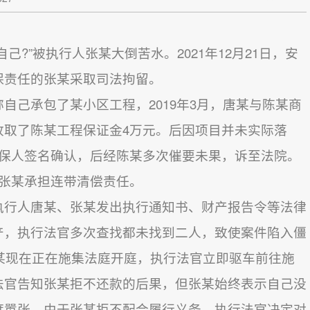
?”被执行人张某大倒苦水。2021年12月21日，安
保责任的张某采取司法拘留。
己承包了某小区工程，2019年3月，唐某与陈某商
收取了陈某工程保证金4万元。后因项目并未实际落
担保人签名确认，后经陈某多次催要未果，诉至法院。
，张某承担连带清偿责任。
行人唐某、张某发出执行通知书、财产报告令等法律
产，执行法官多次查找都未找到二人，致使案件陷入僵
张某现在正在施集法庭开庭，执行法官立即驱车前往施
法官告知张某拒不还款的后果，但张某始终表示自己没
度嚣张。由于张某拒不配合履行义务，执行法官决定对