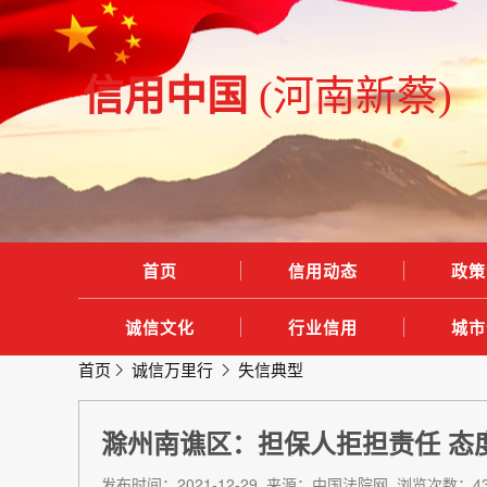
信用中国
(河南新蔡)
首页
信用动态
政策
诚信文化
行业信用
城市
首页
诚信万里行
失信典型
滁州南谯区：担保人拒担责任 态
发布时间：2021-12-29 来源：中国法院网 浏览次数：43